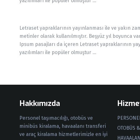
yazılımları ile popüler olmuştur ...
Letraset yapraklarının yayınlanması ile ve yakın za
metinler olarak kullanılmıştır. Beşyüz yıl boyunca 
Ipsum pasajları da içeren Letraset yapraklarının y
yazılımları ile popüler olmuştur ...
Hakkımızda
Hizmet
PERSONEL
Personel taşımacılığı, otobüs ve
minibüs kiralama, havaalanı transferi
OTOBÜS &
ve araç kiralama hizmetlerimizle en iyi
HAVAALAN