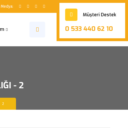
 Medya:
Müşteri Destek
0 533 440 62 10
şim
ĞI - 2
 2