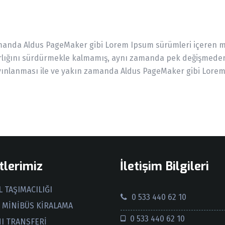
manda Aldus PageMaker gibi Lorem Ipsum sürümleri içeren mas
varlığını sürdürmekle kalmamış, aynı zamanda pek değişmeden 
ayınlanması ile ve yakın zamanda Aldus PageMaker gibi Lorem
lerimiz
İletişim Bilgileri
 TAŞIMACILIĞI
0 533 440 62 10
 MİNİBÜS KİRALAMA
0 533 440 62 10
I TRANSFERİ