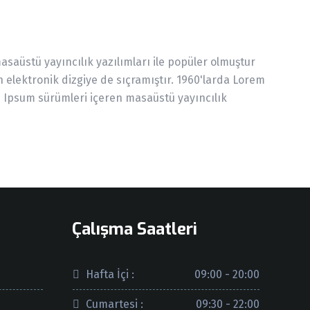
aüstü yayıncılık yazılımları ile popüler olmuştur
elektronik dizgiye de sıçramıştır. 1960'larda Lorem
 Ipsum sürümleri içeren masaüstü yayıncılık
Çalışma Saatleri
Hafta İçi :
09:00 - 20:00
Cumartesi :
09:30 - 22:00