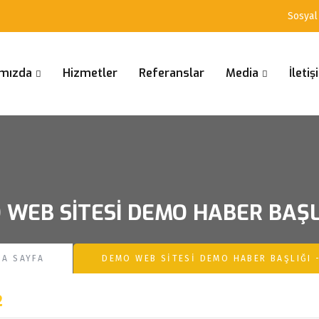
Sosyal
mızda
Hizmetler
Referanslar
Media
İleti
WEB SITESI DEMO HABER BAŞLI
NA SAYFA
DEMO WEB SITESI DEMO HABER BAŞLIĞI -
2