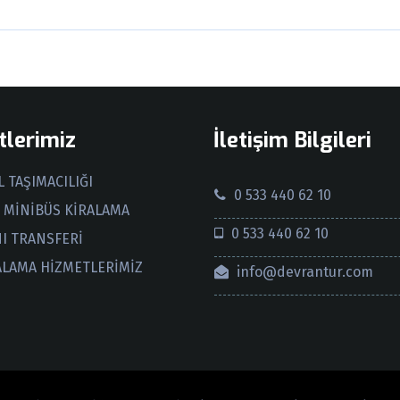
lerimiz
İletişim Bilgileri
 TAŞIMACILIĞI
0 533 440 62 10
 MİNİBÜS KİRALAMA
0 533 440 62 10
I TRANSFERİ
ALAMA HİZMETLERİMİZ
info@devrantur.com